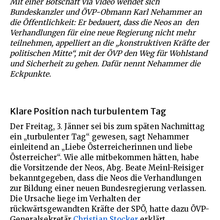
Mit einer Botschaft via Video wendet sich
Bundeskanzler und ÖVP-Obmann Karl Nehammer an
die Öffentlichkeit: Er bedauert, dass die Neos an den
Verhandlungen für eine neue Regierung nicht mehr
teilnehmen, appelliert an die „konstruktiven Kräfte der
politischen Mitte“, mit der ÖVP den Weg für Wohlstand
und Sicherheit zu gehen. Dafür nennt Nehammer die
Eckpunkte.
Klare Position nach turbulentem Tag
Der Freitag, 3. Jänner sei bis zum späten Nachmittag
ein „turbulenter Tag“ gewesen, sagt Nehammer
einleitend an „Liebe Österreicherinnen und liebe
Österreicher“. Wie alle mitbekommen hätten, habe
die Vorsitzende der Neos, Abg. Beate Meinl-Reisiger
bekanntgegeben, dass die Neos die Verhandlungen
zur Bildung einer neuen Bundesregierung verlassen.
Die Ursache liege im Verhalten der
rückwärtsgewandten Kräfte der SPÖ, hatte dazu ÖVP-
Generalsekretär
Christian Stocker
erklärt.