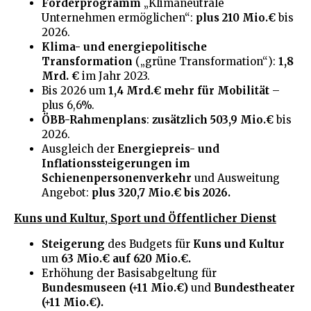
Förderprogramm
„Klimaneutrale
Unternehmen ermöglichen“:
plus 210 Mio.€
bis
2026.
Klima- und energiepolitische
Transformation
(„grüne Transformation“):
1,8
Mrd. €
im Jahr 2023.
Bis 2026 um
1,4 Mrd.€ mehr für Mobilität
–
plus 6,6%.
ÖBB-Rahmenplans
:
zusätzlich 503,9 Mio.€
bis
2026.
Ausgleich der
Energiepreis- und
Inflationssteigerungen im
Schienenpersonenverkehr
und Ausweitung
Angebot:
plus 320,7 Mio.€ bis 2026.
Kuns und Kultur, Sport und Öffentlicher Dienst
Steigerung
des Budgets für
Kuns und Kultur
um
63 Mio.€ auf 620 Mio.€.
Erhöhung der Basisabgeltung für
Bundesmuseen (+11 Mio.€)
und
Bundestheater
(+11 Mio.€).