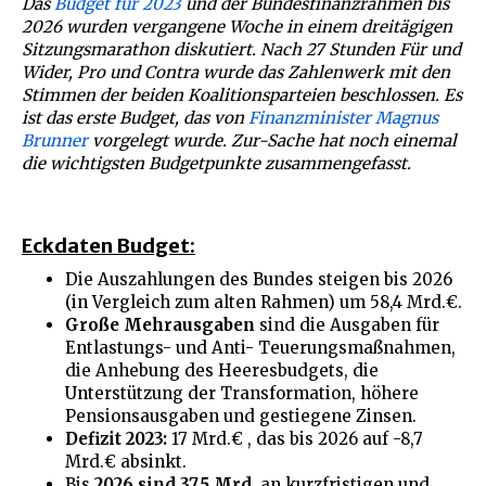
Das
Budget für 2023
und der Bundesfinanzrahmen bis
2026 wurden vergangene Woche in einem dreitägigen
Sitzungsmarathon diskutiert. Nach 27 Stunden Für und
Wider, Pro und Contra wurde das Zahlenwerk mit den
Stimmen der beiden Koalitionsparteien beschlossen. Es
ist das erste Budget, das von
Finanzminister Magnus
Brunner
vorgelegt wurde. Zur-Sache hat noch einemal
die wichtigsten Budgetpunkte zusammengefasst.
Eckdaten Budget:
Die Auszahlungen des Bundes steigen bis 2026
(in Vergleich zum alten Rahmen) um 58,4 Mrd.€.
Große Mehrausgaben
sind die Ausgaben für
Entlastungs- und Anti- Teuerungsmaßnahmen,
die Anhebung des Heeresbudgets, die
Unterstützung der Transformation, höhere
Pensionsausgaben und gestiegene Zinsen.
Defizit 2023:
17 Mrd.€ , das bis 2026 auf -8,7
Mrd.€ absinkt.
Bis
2026 sind 37,5 Mrd.
an kurzfristigen und