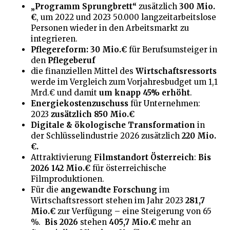
„Programm Sprungbrett“
zusätzlich
300 Mio.
€
, um 2022 und 2023 50.000 langzeitarbeitslose
Personen wieder in den Arbeitsmarkt zu
integrieren.
Pflegereform: 30 Mio.€
für Berufsumsteiger in
den
Pflegeberuf
die finanziellen Mittel des
Wirtschaftsressorts
werde im Vergleich zum Vorjahresbudget um 1,1
Mrd.€ und damit
um knapp 45% erhöht
.
Energiekostenzuschuss
für Unternehmen:
2023
zusätzlich 850 Mio.€
Digitale & ökologische Transformation
in
der Schlüsselindustrie 2026 zusätzlich
220 Mio.
€.
Attraktivierung
Filmstandort Österreich
:
Bis
2026 142 Mio.€
für österreichische
Filmproduktionen.
Für die
angewandte Forschung
im
Wirtschaftsressort stehen im Jahr 2023
281,7
Mio.€
zur Verfügung – eine Steigerung von 65
%.
Bis 2026
stehen
405,7 Mio.€
mehr an