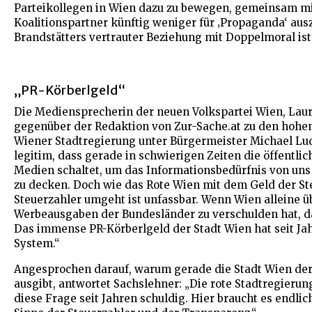
Parteikollegen in Wien dazu zu bewegen, gemeinsam m
Koalitionspartner künftig weniger für ‚Propaganda‘ au
Brandstätters vertrauter Beziehung mit Doppelmoral is
„PR-Körberlgeld“
Die Mediensprecherin der neuen Volkspartei Wien, Laura
gegenüber der Redaktion von Zur-Sache.at zu den hoh
Wiener Stadtregierung unter Bürgermeister Michael Ludw
legitim, dass gerade in schwierigen Zeiten die öffentl
Medien schaltet, um das Informationsbedürfnis von un
zu decken. Doch wie das Rote Wien mit dem Geld der S
Steuerzahler umgeht ist unfassbar. Wenn Wien alleine üb
Werbeausgaben der Bundesländer zu verschulden hat, dan
Das immense PR-Körberlgeld der Stadt Wien hat seit Ja
System.“
Angesprochen darauf, warum gerade die Stadt Wien dera
ausgibt, antwortet Sachslehner: „Die rote Stadtregierung
diese Frage seit Jahren schuldig. Hier braucht es endl