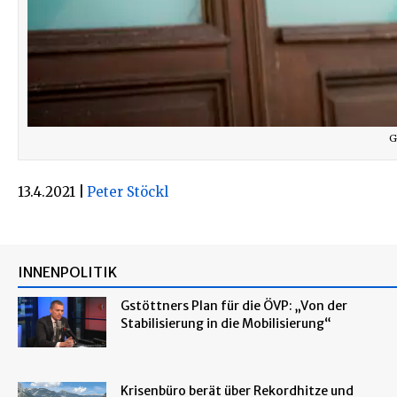
G
13.4.2021
|
Peter Stöckl
INNENPOLITIK
Gstöttners Plan für die ÖVP: „Von der
Stabilisierung in die Mobilisierung“
Krisenbüro berät über Rekordhitze und