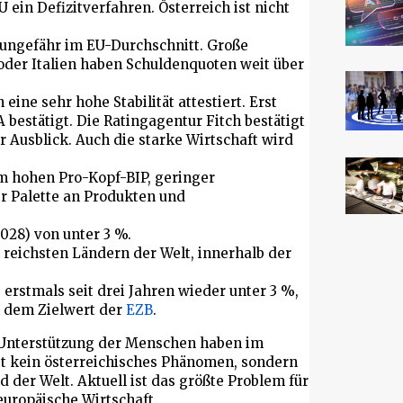
 ein Defizitverfahren. Österreich ist nicht
g ungefähr im EU-Durchschnitt. Große
oder Italien haben Schuldenquoten weit über
eine sehr hohe Stabilität attestiert. Erst
 bestätigt. Die Ratingagentur Fitch bestätigt
r Ausblick. Auch die starke Wirtschaft wird
vom hohen Pro-Kopf-BIP, geringer
r Palette an Produkten und
028) von unter 3 %.
 reichsten Ländern der Welt, innerhalb der
te erstmals seit drei Jahren wieder unter 3 %,
ch dem Zielwert der
EZB
.
e Unterstützung der Menschen haben im
ist kein österreichisches Phänomen, sondern
d der Welt. Aktuell ist das größte Problem für
europäische Wirtschaft.