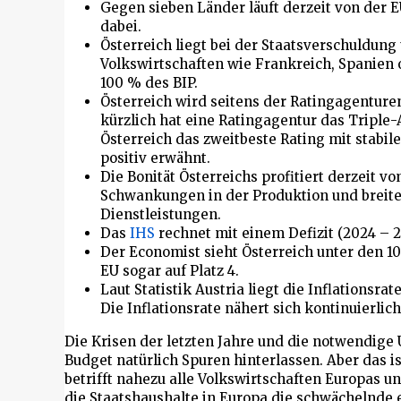
Gegen sieben Länder läuft derzeit von der EU
dabei.
Österreich liegt bei der Staatsverschuldun
Volkswirtschaften wie Frankreich, Spanien 
100 % des BIP.
Österreich wird seitens der Ratingagenturen 
kürzlich hat eine Ratingagentur das Triple-A
Österreich das zweitbeste Rating mit stabile
positiv erwähnt.
Die Bonität Österreichs profitiert derzeit 
Schwankungen in der Produktion und breite
Dienstleistungen.
Das
IHS
rechnet mit einem Defizit (2024 – 2
Der Economist sieht Österreich unter den 10
EU sogar auf Platz 4.
Laut Statistik Austria liegt die Inflationsra
Die Inflationsrate nähert sich kontinuierli
Die Krisen der letzten Jahre und die notwendig
Budget natürlich Spuren hinterlassen. Aber das 
betrifft nahezu alle Volkswirtschaften Europas un
die Staatshaushalte in Europa die schwächelnde 