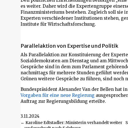
Den politischen Entscheidungen benötigen „eine f
es weiter. Daher wird die Expertengruppe einers
Finanzministeriums bestehen. Zugleich soll sie 
Experten verschiedener Institutionen stehen, gem
Institute für Wirtschaftsforschung.
Parallelaktion von Expertise und Politik
Als Parallelaktion zur Konstituierung der Exper
Sozialdemokraten am Dienstag und am Mittwoch i
Gespräche sind in dem zum Parlament gehörenden 
nachmittags für mehrere Stunden geführt werde
Grünen weitere Gespräche zu führen, sind noch n
Bundespräsident Alexander Van der Bellen hat in
Vorgaben für eine neue Regierung
ausgesprochen
Auftrag zur Regierungsbildung erteilte.
3.11.2024
Beitragsnavigation
← Karoline Edtstadler: Ministerin verhandelt weiter
S