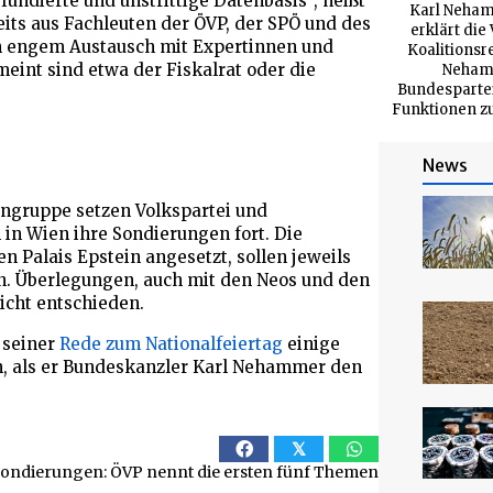
undierte und unstrittige Datenbasis“, heißt
Karl Neham
eits aus Fachleuten der ÖVP, der SPÖ und des
erklärt di
in engem Austausch mit Expertinnen und
Koalitionsr
eint sind etwa der Fiskalrat oder die
Nehamm
Bundespartei
Funktionen zu
News
tengruppe setzen Volkspartei und
n Wien ihre Sondierungen fort. Die
Palais Epstein angesetzt, sollen jeweils
n. Überlegungen, auch mit den Neos und den
icht entschieden.
 seiner
Rede zum Nationalfeiertag
einige
, als er Bundeskanzler Karl Nehammer den
𝕏
ondierungen: ÖVP nennt die ersten fünf Themen