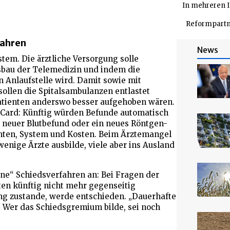
In mehreren I
Reformpartne
fahren
News
em. Die ärztliche Versorgung solle
sbau der Telemedizin und indem die
n Anlaufstelle wird. Damit sowie mit
ollen die Spitalsambulanzen entlastet
Patienten anderswo besser aufgehoben wären.
-Card: Künftig würden Befunde automatisch
n neuer Blutbefund oder ein neues Röntgen-
ienten, System und Kosten. Beim Ärztemangel
wenige Ärzte ausbilde, viele aber ins Ausland
one“ Schiedsverfahren an: Bei Fragen der
ten künftig nicht mehr gegenseitig
g zustande, werde entschieden. „Dauerhafte
 Wer das Schiedsgremium bilde, sei noch