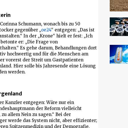
terin
 Corinna Schumann, wonach bis zu 50
Stocker gegenüber „
oe24
“ entgegen: „Das ist
talten.“ In der „Krone“ hielt er fest: „Ich
 betonte er: „Die Frage von
nthalten.“ Es gehe darum, Behandlungen dort
tativ hochwertig und für die Menschen am
ker vorerst der Streit um Gastpatienten
and. Hier solle bis Jahresende eine Lösung
den werden.
urgenland
r Kanzler entgegen: Wäre nur ein
andeshauptmann der Reform vielleicht
 zu allem Nein zu sagen.“ Bei der
er werde das System nicht, aber effizienter;
reren Spitzenmedizin und der Demografie.