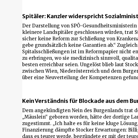
Spitäler: Kanzler widerspricht Sozialminis
Der Darstellung von SPÖ-Gesundheitsministerin
kleinere Landspitäler geschlossen würden, trat 
sicher keine Reform zur Schließung von Krankenans
gebe grundsätzlich keine Garantien ab.“ Zugleich
Spitalsschließungen ist im Reformpapier nicht e
zu erbringen, wo sie medizinisch sinnvoll, quali
besten erreichbar seien. Ungelöst blieb laut Stoc
zwischen Wien, Niederösterreich und dem Burgenl
über eine Neuverteilung der Kompetenzen gefun
Kein Verständnis für Blockade aus dem B
Dem angekündigten Nein des Burgenlands trat de
„Mäuslein“ geboren worden, hätte der dortige L
zugestimmt. „Ich halte es für keine kluge Lösung,
Finanzierung dämpfte Stocker Erwartungen: Billig
dass es teurer werde, begründete er mit der teu