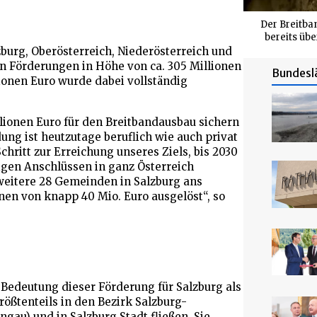
Der Breitba
bereits übe
zburg, Oberösterreich, Niederösterreich und
n Förderungen in Höhe von ca. 305 Millionen
Bundesl
ionen Euro wurde dabei vollständig
illionen Euro für den Breitbandausbau sichern
ung ist heutzutage beruflich wie auch privat
Schritt zur Erreichung unseres Ziels, bis 2030
igen Anschlüssen in ganz Österreich
weitere 28 Gemeinden in Salzburg ans
en von knapp 40 Mio. Euro ausgelöst“, so
Bedeutung dieser Förderung für Salzburg als
ößtenteils in den Bezirk Salzburg-
au) und in Salzburg Stadt fließen. Sie