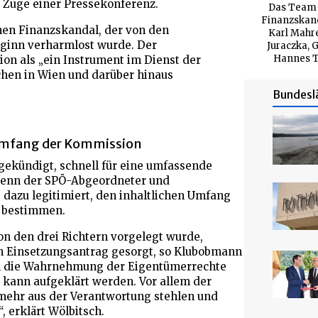
 Zuge einer Pressekonferenz.
Das Team d
Finanzskand
nen Finanzskandal, der von den
Karl Mahr
eginn verharmlost wurde. Der
Juraczka, 
Hannes T
n als „ein Instrument im Dienst der
hen in Wien und darüber hinaus
Bundesl
Umfang der Kommission
gekündigt, schnell für eine umfassende
 Denn der SPÖ-Abgeordneter und
azu legitimiert, den inhaltlichen Umfang
u bestimmen.
on den drei Richtern vorgelegt wurde,
den Einsetzungsantrag gesorgt, so Klubobmann
ohl die Wahrnehmung der Eigentümerrechte
kann aufgeklärt werden. Vor allem der
 mehr aus der Verantwortung stehlen und
, erklärt Wölbitsch.