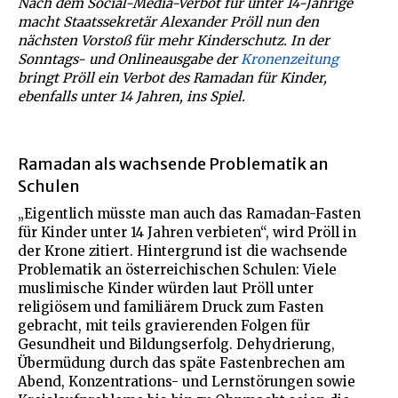
Nach dem Social-Media-Verbot für unter 14-Jährige
macht Staatssekretär Alexander Pröll nun den
nächsten Vorstoß für mehr Kinderschutz. In der
Sonntags- und Onlineausgabe der
Kronenzeitung
bringt Pröll ein Verbot des Ramadan für Kinder,
ebenfalls unter 14 Jahren, ins Spiel.
Ramadan als wachsende Problematik an
Schulen
„Eigentlich müsste man auch das Ramadan-Fasten
für Kinder unter 14 Jahren verbieten“, wird Pröll in
der Krone zitiert. Hintergrund ist die wachsende
Problematik an österreichischen Schulen: Viele
muslimische Kinder würden laut Pröll unter
religiösem und familiärem Druck zum Fasten
gebracht, mit teils gravierenden Folgen für
Gesundheit und Bildungserfolg. Dehydrierung,
Übermüdung durch das späte Fastenbrechen am
Abend, Konzentrations- und Lernstörungen sowie