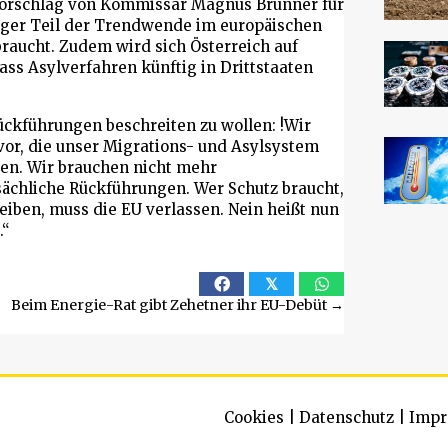
 Vorschlag von Kommissar Magnus Brunner für
iger Teil der Trendwende im europäischen
braucht. Zudem wird sich Österreich auf
ass Asylverfahren künftig in Drittstaaten
ckführungen beschreiten zu wollen: !Wir
or, die unser Migrations- und Asylsystem
en. Wir brauchen nicht mehr
ächliche Rückführungen. Wer Schutz braucht,
eiben, muss die EU verlassen. Nein heißt nun
.“
𝕏
Beim Energie-Rat gibt Zehetner ihr EU-Debüt →
Cookies
|
Datenschutz
|
Impr