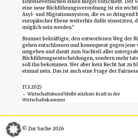
Einreiseversuchen einen Riegel vorschiebt. Der
eine neue Rückführungsverordnung ist ein wicht
Asyl- und Migrationssystem, die es so dringend 
europäischer Ebene weiterhin dafür einsetzten, d
möglich sein werden.“
Brunner bekräftigte, den entworfenen Weg der Rü
gehen entschlossen und konsequent gegen jene v
umgehen und damit zum Nachteil aller untergrab
Rückführungsentscheidungen, sondern mehr tats
soll ihn bekommen. Wer aber kein Recht hat zu bl
einmal nein. Das ist auch eine Frage der Fairness
17.3.2025
Beitragsnavigation
← Wirtschaftsbund bleibt stärkste Kraft in der
Wirtschaftskammer
© Zur Sache 2026