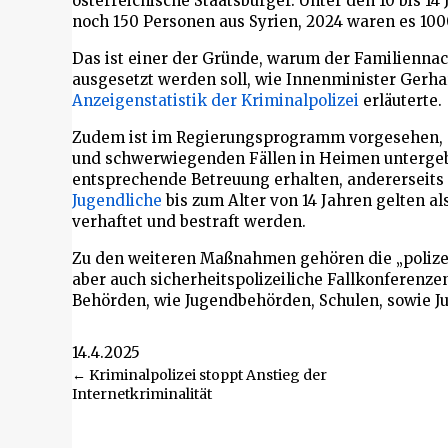
österreichische Staatsbürger. Unter den 10 bis 1
noch 150 Personen aus Syrien, 2024 waren es 100
Das ist einer der Gründe, warum der Familienna
ausgesetzt werden soll, wie Innenminister Gerha
Anzeigenstatistik der Kriminalpolizei
erläuterte.
Zudem ist im Regierungsprogramm vorgesehen, d
und schwerwiegenden Fällen in Heimen untergebr
entsprechende Betreuung erhalten, andererseits 
Jugendliche
bis zum Alter von 14 Jahren gelten als
verhaftet und bestraft werden.
Zu den weiteren Maßnahmen gehören die „polizei
aber auch sicherheitspolizeiliche Fallkonferenze
Behörden, wie Jugendbehörden, Schulen, sowie Jus
14.4.2025
Beitragsnavigation
← Kriminalpolizei stoppt Anstieg der
Internetkriminalität