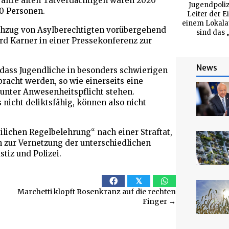
4 Jahre alten Tatverdächtigen waren 2020
Jugendpoliz
0 Personen.
Leiter der E
einem Lokalau
chzug von Asylberechtigten vorübergehend
sind das 
rd Karner in einer Pressekonferenz zur
News
ass Jugendliche in besonders schwierigen
acht werden, so wie einerseits eine
unter Anwesenheitspflicht stehen.
 nicht deliktsfähig, können also nicht
lichen Regelbelehrung“ nach einer Straftat,
n zur Vernetzung der unterschiedlichen
tiz und Polizei.
𝕏
Marchetti klopft Rosenkranz auf die rechten
Finger →