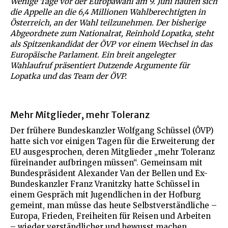
Wenige Tage vor der Europawahl am 9. Juni häufen sich
die Appelle an die 6,4 Millionen Wahlberechtigten in
Österreich, an der Wahl teilzunehmen. Der bisherige
Abgeordnete zum Nationalrat, Reinhold Lopatka, steht
als Spitzenkandidat der ÖVP vor einem Wechsel in das
Europäische Parlament. Ein breit angelegter
Wahlaufruf präsentiert Dutzende Argumente für
Lopatka und das Team der ÖVP.
Mehr Mitglieder, mehr Toleranz
Der frühere Bundeskanzler Wolfgang Schüssel (ÖVP)
hatte sich vor einigen Tagen für die Erweiterung der
EU ausgesprochen, deren Mitglieder „mehr Toleranz
füreinander aufbringen müssen“. Gemeinsam mit
Bundespräsident Alexander Van der Bellen und Ex-
Bundeskanzler Franz Vranitzky hatte Schüssel in
einem Gespräch mit Jugendlichen in der Hofburg
gemeint, man müsse das heute Selbstverständliche –
Europa, Frieden, Freiheiten für Reisen und Arbeiten
– wieder verständlicher und bewusst machen.