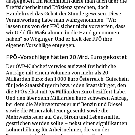
ausgegeben. Im Nachhinein dürfe man auch über die
Treffsicherheit und Effizienz sprechen, doch
Handeln sei das Gebot der Stunde gewesen: Diese
Verantwortung habe man wahrgenommen. “Wir
lassen uns von der FPÖ sicher nicht vorwerfen, dass
wir Geld für Maßnahmen in die Hand genommen
haben”, so Wöginger. Und er hielt der FPÖ ihre
eigenen Vorschläge entgegen.
FPÖ-Vorschläge hätten 20 Mrd. Euro gekostet
Der ÖVP-Klubchef verwies auf zwei freiheitliche
Anträge mit einem Volumen von mehr als 20
Milliarden Euro: den 1.000 Euro Österreich-Gutschein
für jede Staatsbürgerin bzw. jeden Staatsbürger, den
die FPÖ selbst mit 7,4 Milliarden Euro beziffert habe.
Und den über zehn Milliarden Euro schweren Antrag,
bei dem die Mehrwertsteuer auf Benzin und Diesel
sowie die Mineralölsteuer gesenkt sowie die
Mehrwertsteuer auf Gas, Strom und Lebensmittel
gestrichen werden sollte – nebst einer signifikanten
Lohnerhöhung für Arbeitnehmer, die von der