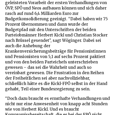
geleisteten Vorarbeit der ersten Verhandlungen von
ÖVP, SPÖ und Neos aufbauen können und sich daher
rasch auf rund 6,4 Milliarden Euro zur
Budgetkonsolidierung geeinigt. “Dabei haben wir 75
Prozent übernommen und dann wurde der
Budgetpfad mit den Unterschriften der beiden
Parteiobmänner Herbert Kickl und Christian Stocker
nach Brüssel gesendet”, sagt Wöginger. Dabei sei
auch die Anhebung der
Krankenversicherungsbeiträge für Pensionistinnen
und Pensionisten von 5,1 auf sechs Prozent paktiert
und von den beiden Parteichefs unterschrieben
gewesen – das sei die Wahrheit und auch so
vereinbart gewesen. Die Frustration in den Reihen
der Freiheitlichen sei aber nachvollziehbar,
schließlich hätte es die Kickl-FPÖ selbst in der Hand
gehabt, Teil einer Bundesregierung zu sein.
“Doch dazu braucht es ernsthafte Verhandlungen und
nicht nur eine Anwesenheit von knapp acht Stunden
wie von Herbert Kickl. Und es braucht
Kompromissbereitschaft, die es bei der FPÖ nicht