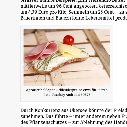
Strasser nannte Beispiele: „Ein Viertelkilo Butter
mittlerweile um 96 Cent angeboten, österreichi
um 4,39 Euro pro Kilo, Semmeln um 25 Cent – zu
Bäuerinnen und Bauern keine Lebensmittel produ
Agrarier beklagen Schleuderpreise etwa für Butter.
Foto: Pixabay Andreas160578
Durch Konkurrenz aus Übersee könnte der Preisd
zunehmen. Das führte – unter anderem neben Fra
des Pflanzenschutzes – zur Ablehnung des Han