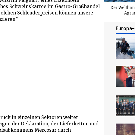
 wird im Flugblatt eines Diskonters
sches Schweinskarree im Gastro-Großhandel
Der Welthand
 solchen Schleuderpreisen können unsere
Agrar
zieren.“
Europa- 
ruck in einzelnen Sektoren weiter
gen der Deklaration, der Lieferketten und
delsabkommens Mercosur durch