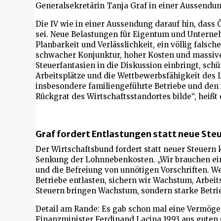
Generalsekretärin Tanja Graf in einer Aussendun
Die IV wie in einer Aussendung darauf hin, dass 
sei. Neue Belastungen für Eigentum und Unterne
Planbarkeit und Verlässlichkeit, ein völlig falsch
schwacher Konjunktur, hoher Kosten und massiv
Steuerfantasien in die Diskussion einbringt, schü
Arbeitsplätze und die Wettbewerbsfähigkeit des 
insbesondere familiengeführte Betriebe und den i
Rückgrat des Wirtschaftsstandortes bilde“, heißt e
Graf fordert Entlastungen statt neue Ste
Der Wirtschaftsbund fordert statt neuer Steuern
Senkung der Lohnnebenkosten. „Wir brauchen e
und die Befreiung von unnötigen Vorschriften. 
Betriebe entlasten, sichern wir Wachstum, Arbei
Steuern bringen Wachstum, sondern starke Betrieb
Detail am Rande: Es gab schon mal eine Vermöge
Finanzminister Ferdinand Lacina 1993 aus guten