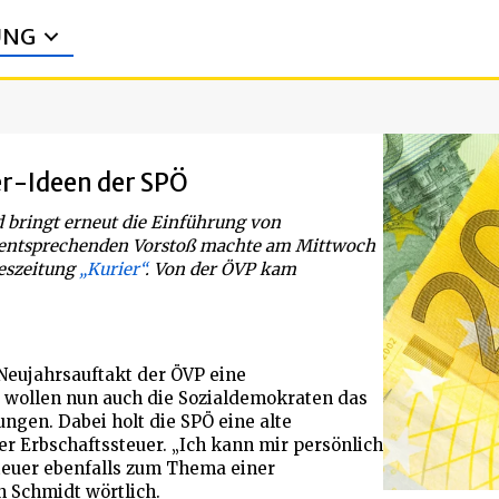
UNG
r-Ideen der SPÖ
 bringt erneut die Einführung von
n entsprechenden Vorstoß machte am Mittwoch
geszeitung
„Kurier“
. Von der ÖVP kam
Neujahrsauftakt der ÖVP eine
 wollen nun auch die Sozialdemokraten das
ungen. Dabei holt die SPÖ eine alte
r Erbschaftssteuer. „Ich kann mir persönlich
steuer ebenfalls zum Thema einer
 Schmidt wörtlich.