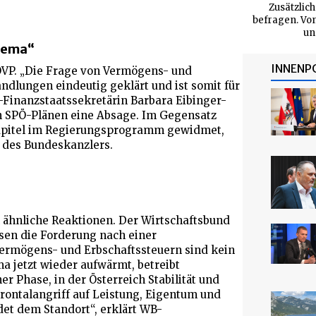
Zusätzlich
befragen. Vo
un
Thema“
INNENP
ÖVP. „Die Frage von Vermögens- und
dlungen eindeutig geklärt und ist somit für
-Finanzstaatssekretärin Barbara Eibinger-
en SPÖ-Plänen eine Absage. Im Gegensatz
Kapitel im Regierungsprogramm gewidmet,
 des Bundeskanzlers.
 ähnliche Reaktionen. Der Wirtschaftsbund
sen die Forderung nach einer
Vermögens- und Erbschaftssteuern sind kein
 jetzt wieder aufwärmt, betreibt
r Phase, in der Österreich Stabilität und
Frontalangriff auf Leistung, Eigentum und
det dem Standort“, erklärt WB-