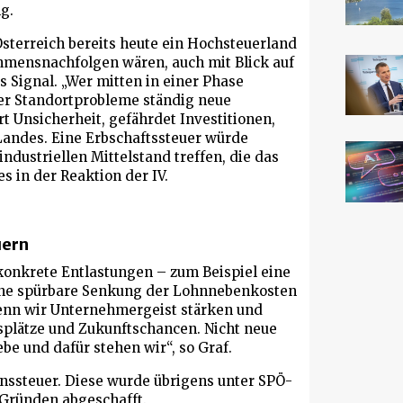
g.
Österreich bereits heute ein Hochsteuerland
hmensnachfolgen wären, auch mit Blick auf
es Signal. „Wer mitten in einer Phase
er Standortprobleme ständig neue
rt Unsicherheit, gefährdet Investitionen,
Landes. Eine Erbschaftssteuer würde
ndustriellen Mittelstand treffen, die das
s in der Reaktion der IV.
uern
 konkrete Entlastungen – zum Beispiel eine
ine spürbare Senkung der Lohnnebenkosten
Wenn wir Unternehmergeist stärken und
tsplätze und Zukunftschancen. Nicht neue
e und dafür stehen wir“, so Graf.
nssteuer. Diese wurde übrigens unter SPÖ-
 Gründen abgeschafft.