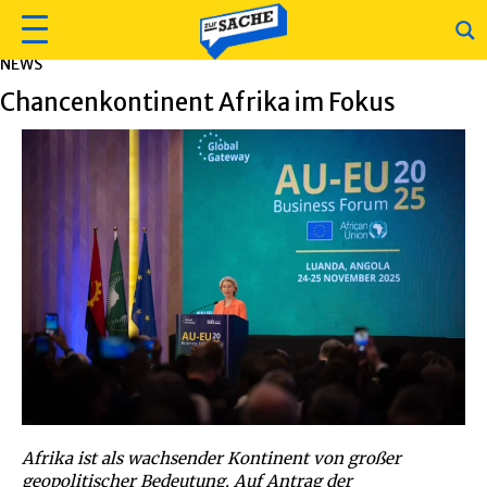
NEWS
Chancenkontinent Afrika im Fokus
Afrika ist als wachsender Kontinent von großer
geopolitischer Bedeutung. Auf Antrag der