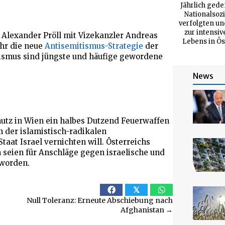
Jährlich ged
Nationalsoz
verfolgten un
zur intensi
r Alexander Pröll mit Vizekanzler Andreas
Lebens in Ö
hr die neue
Antisemitismus-Strategie
der
ismus sind jüngste und häufige gewordene
News
hutz in Wien ein halbes Dutzend Feuerwaffen
n der islamistisch-radikalen
aat Israel vernichten will. Österreichs
 seien für Anschläge gegen israelische und
 worden.
𝕏
Null Toleranz: Erneute Abschiebung nach
Afghanistan →