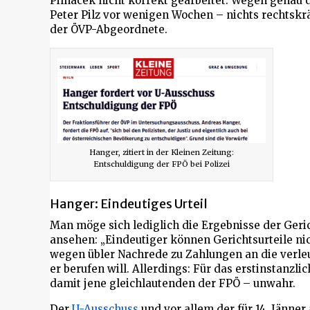
Pilnacek nicht korrekt gearbeitet. Wegen genau 
Peter Pilz vor wenigen Wochen – nichts rechtskräf
der ÖVP-Abgeordnete.
Hanger, zitiert in der Kleinen Zeitung:
Entschuldigung der FPÖ bei Polizei
Hanger: Eindeutiges Urteil
Man möge sich lediglich die Ergebnisse der Ger
ansehen: „Eindeutiger können Gerichtsurteile nic
wegen übler Nachrede zu Zahlungen an die verleu
er berufen will. Allerdings: Für das erstinstanzli
damit jene gleichlautenden der FPÖ – unwahr.
Der
U-Ausschuss
und vor allem der für 14. Jänne