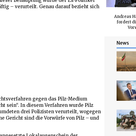
dieser Behauptung wurde der Ex-Politiker
tig – verurteilt. Genau darauf bezieht sich
Andreas Ha
fordert di
Vorw
News
ichtsverfahren gegen das Pilz-Medium
ht sein“. In diesem Verfahren wurde Pilz
mdeten drei Polizisten verurteilt, wogegen
che Gericht sind die Vorwürfe von Pilz – und
r angesetzte Lokalaugenschein der