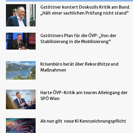
Gstöttner kontert Doskozils Kritik am Bund.
„Hält einer sachlichen Prüfung nicht stand“
Gstöttners Plan für die ÖVP: „Von der
Stabilisierung in die Mobilisierung“
Krisenbüro berät über Rekordhitze und
Maßnahmen
Harte ÖVP-Kritik am teuren Alleingang der
SPÖ Wien
Ab nun gilt neue KI Kennzeichnungspflicht