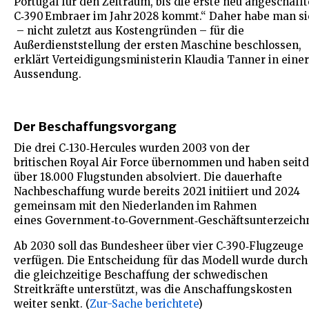
Portugal für den Zeitraum, bis die erste neu angeschafft
C‑390 Embraer im Jahr 2028 kommt.“ Daher habe man si
– nicht zuletzt aus Kostengründen – für die
Außerdienststellung der ersten Maschine beschlossen,
erklärt Verteidigungsministerin Klaudia Tanner in einer
Aussendung.
Der Beschaffungsvorgang
Die drei C‑130‑Hercules wurden 2003 von der
britischen Royal Air Force übernommen und haben seit
über 18.000 Flugstunden absolviert. Die dauerhafte
Nachbeschaffung wurde bereits 2021 initiiert und 2024
gemeinsam mit den Niederlanden im Rahmen
eines Government‑to‑Government‑Geschäftsunterzeichn
Ab 2030 soll das Bundesheer über vier C‑390‑Flugzeuge
verfügen. Die Entscheidung für das Modell wurde durch
die gleichzeitige Beschaffung der schwedischen
Streitkräfte unterstützt, was die Anschaffungskosten
weiter senkt. (
Zur-Sache berichtete
)