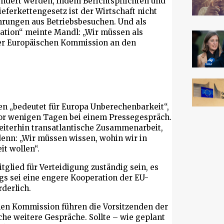
mindert werden, indem Berichtspflichten und
erkettengesetz ist der Wirtschaft nicht
fahrungen aus Betriebsbesuchen. Und als
lation“ meinte Mandl: „Wir müssen als
der Europäischen Kommission an den
en „bedeutet für Europa Unberechenbarkeit“,
or wenigen Tagen bei einem Pressegespräch.
weiterhin transatlantische Zusammenarbeit,
denn: „Wir müssen wissen, wohin wir in
it wollen“.
glied für Verteidigung zuständig sein, es
gs sei eine engere Kooperation der EU-
derlich.
chen Kommission führen die Vorsitzenden der
he weitere Gespräche. Sollte – wie geplant