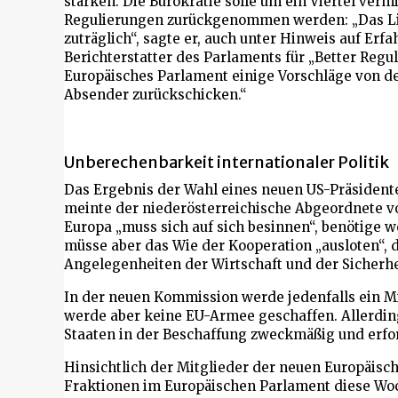
stärken. Die Bürokratie solle um ein Viertel ver
Regulierungen zurückgenommen werden: „Das Lief
zuträglich“, sagte er, auch unter Hinweis auf Er
Berichterstatter des Parlaments für „Better Regu
Europäisches Parlament einige Vorschläge von 
Absender zurückschicken.“
Unberechenbarkeit internationaler Politik
Das Ergebnis der Wahl eines neuen US-Präsident
meinte der niederösterreichische Abgeordnete v
Europa „muss sich auf sich besinnen“, benötige 
müsse aber das Wie der Kooperation „ausloten“, 
Angelegenheiten der Wirtschaft und der Sicherhe
In der neuen Kommission werde jedenfalls ein Mit
werde aber keine EU-Armee geschaffen. Allerdin
Staaten in der Beschaffung zweckmäßig und erfor
Hinsichtlich der Mitglieder der neuen Europäis
Fraktionen im Europäischen Parlament diese Woc