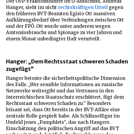
Der ÖVP-Fraktionsführer im U-Ausschuss, Andreas
Hanger, sieht im nicht
rechtskräftigen Urteil
gegen
den früheren BVT-Beamten Egisto Ott massiven
Aufklärungsbedarf über Verbindungen zwischen Ott
und der FPÖ. Ott wurde unter anderem wegen
Amtsmissbrauchs und Spionage zu vier Jahren und
einem Monat unbedingter Haft verurteilt.
Hanger: „Dem Rechtsstaat schweren Schaden
zugefügt“
Hanger betonte die sicherheitspolitische Dimension
des Falls: „Wer sensible Informationen an russische
Netzwerke weitergibt und das Vertrauen in den
österreichischen Staatsschutz erschüttert, fügt dem
Rechtsstaat schweren Schaden zu.“ Besonders
brisant sei, dass Ott bereits in der BVT-Affäre eine
zentrale Rolle gespielt habe. Als Schlüsselfigur im
Umfeld jenes „Pamphlets“, das nach Hangers
Einschätzung den politischen Angriff auf das BVT