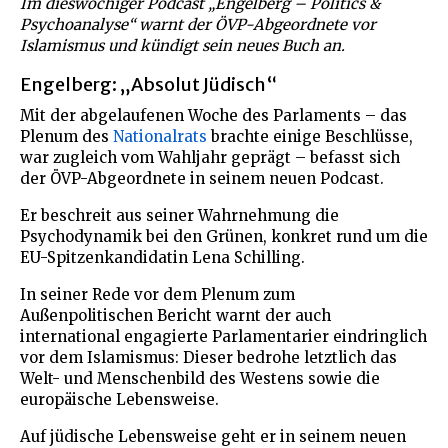
Im dieswöchiger Podcast „Engelberg – Politics &
Psychoanalyse“ warnt der ÖVP-Abgeordnete vor
Islamismus und kündigt sein neues Buch an.
Engelberg: „Absolut Jüdisch“
Mit der abgelaufenen Woche des Parlaments – das
Plenum des
Nationalrats
brachte einige Beschlüsse,
war zugleich vom Wahljahr geprägt – befasst sich
der ÖVP-Abgeordnete in seinem neuen Podcast.
Er beschreit aus seiner Wahrnehmung die
Psychodynamik bei den Grünen, konkret rund um die
EU-Spitzenkandidatin Lena Schilling.
In seiner Rede vor dem Plenum zum
Außenpolitischen Bericht warnt der auch
international engagierte Parlamentarier eindringlich
vor dem Islamismus: Dieser bedrohe letztlich das
Welt- und Menschenbild des Westens sowie die
europäische Lebensweise.
Auf jüdische Lebensweise geht er in seinem neuen