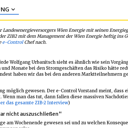
UNG
k an Wien Energie Fiasko
r Landesenergieversorgers Wien Energie mit seinen Energieg
der ZIB2 mit dem Management der Wien Energie heftig ins Ge
le
e-Control
Chef nach.
rde Wolfgang Urbanitsch sieht es ähnlich wie sein Vorgäng
und Monate bei den Stromgeschäften das Risiko hätte redu
dest haben wir das bei den anderen Marktteilnehmern ges
g möglich gewesen. Der e-Control Vorstand meint, dass ei
. Wenn man das tut, dann fallen diese massiven Nachdoti
er das gesamte ZIB-2 Interview
)
ar nicht auszuschließen“
 Lage am Wochenende gewesen sei und zu welchen Konsequ