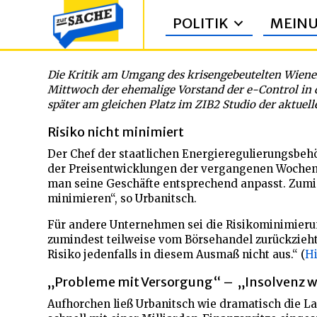
POLITIK
MEIN
Nächster Experte mit schwerer Kriti
Die Kritik am Umgang des krisengebeutelten Wiene
Mittwoch der ehemalige Vorstand der e-Control in 
später am gleichen Platz im ZIB2 Studio der aktuel
Risiko nicht minimiert
Der Chef der staatlichen Energieregulierungsbehö
der Preisentwicklungen der vergangenen Wochen 
man seine Geschäfte entsprechend anpasst. Zumin
minimieren“, so Urbanitsch.
Für andere Unternehmen sei die Risikominimierun
zumindest teilweise vom Börsehandel zurückzieht
Risiko jedenfalls in diesem Ausmaß nicht aus.“ (
Hi
„Probleme mit Versorgung“ – „Insolvenz w
Aufhorchen ließ Urbanitsch wie dramatisch die