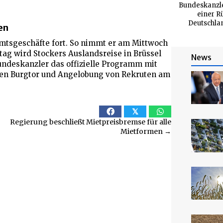
Bundeskanzler
einer R
Deutschlan
en
 Amtsgeschäfte fort. So nimmt er am Mittwoch
ag wird Stockers Auslandsreise in Brüssel
News
Bundeskanzler das offizielle Programm mit
en Burgtor und Angelobung von Rekruten am
𝕏
Regierung beschließt Mietpreisbremse für alle
Mietformen →