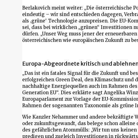
Berlakovich meint weiter
: „Die österreichische P
eindeutig – wir sind entschieden dagegen, Ver
als ‚grüne‘ Technologie anzupreisen. Die EU-Kom
sei, dass bei wirklichen „grünen“ Investitionen n
dürfen. „Unser Weg muss jener der erneuerbaren E
österreichischen wie europäischen Zukunft zu bes
Europa-Abgeordnete kritisch und ablehne
„Das ist ein fatales Signal für die Zukunft und 
erfolgreichen Green Deal, den Klimaschutz und d
nachhaltige Energiequellen auch im Rahmen de
Generation EU“. Dies erklärte sagt Angelika
Winz
Europaparlament zur Vorlage der EU-Kommission, 
Rahmen der sogenannten Taxonomie als grüne Inve
Wie Kanzler Nehammer und andere bekräftigte Win
oder zukunftsgewandt, das belege schon alleine
des gefährlichen Atommülls: „Wir tun uns keinen
predigen und zugleich Investitionen in rückwär