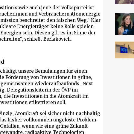
osition sowie auch jene der Volkspartei ist
braucherinnen und Verbrauchern Atomenergie
mission beschreitet den falschen Weg.“ Klar
ukleare Energieträger keine Rolle spielen
nergien sein. Diesen gilt es im Sinne der
chreiten“, schließt
Berlakovich
.
nd
beschädigt unsere Bemühungen für einen
ie Förderung von Investitionen in grüne,
s gemeinsamen Wiederaufbaufonds „Next
ig
, Delegationsleiterin der ÖVP im
die Investitionen in die Atomkraft im
stitionen etikettieren soll.
zig, Atomkraft sei sicher nicht nachhaltig
 das bisher vollkommen ungelöste Problem
 Gefallen, wenn wir eine grüne Zukunft
tsgewandte, radioaktive Technologien