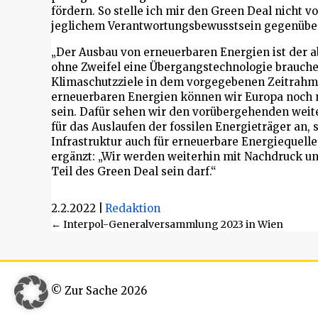
fördern. So stelle ich mir den Green Deal nicht v
jeglichem Verantwortungsbewusstsein gegenübe
„Der Ausbau von erneuerbaren Energien ist der ab
ohne Zweifel eine Übergangstechnologie brauche
Klimaschutzziele in dem vorgegebenen Zeitrahme
erneuerbaren Energien können wir Europa noch n
sein. Dafür sehen wir den vorübergehenden weite
für das Auslaufen der fossilen Energieträger an,
Infrastruktur auch für erneuerbare Energiequell
ergänzt:
„Wir werden weiterhin mit Nachdruck uns
Teil des Green Deal sein darf.“
2.2.2022
|
Redaktion
Beitragsnavigation
← Interpol-Generalversammlung 2023 in Wien
© Zur Sache 2026