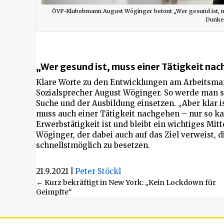
ÖVP-Klubobmann August Wöginger betont „Wer gesund ist, mu
Dunke
„Wer gesund ist, muss einer Tätigkeit na
Klare Worte zu den Entwicklungen am Arbeitsma
Sozialsprecher August Wöginger. So werde man si
Suche und der Ausbildung einsetzen. „Aber klar i
muss auch einer Tätigkeit nachgehen – nur so ka
Erwerbstätigkeit ist und bleibt ein wichtiges Mitt
Wöginger, der dabei auch auf das Ziel verweist, d
schnellstmöglich zu besetzen.
21.9.2021
|
Peter Stöckl
Beitragsnavigation
← Kurz bekräftigt in New York: „Kein Lockdown für
Geimpfte“