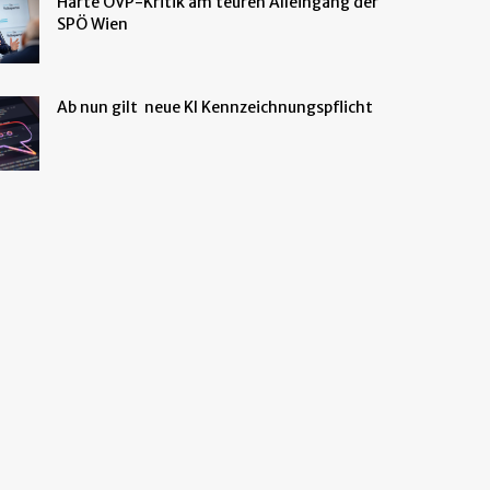
Harte ÖVP-Kritik am teuren Alleingang der
SPÖ Wien
Ab nun gilt neue KI Kennzeichnungspflicht