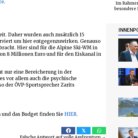
te
.
Im Rahmen
besondere S
INNENP
eit. Daher wurden auch zusätzlich 15
erviert um hier entgegenzuwirken. Genauso
racht. Hier sind für die Alpine Ski-WM in
n 8 Millionen Euro und für den Eiskanal in
ht nur eine Bereicherung in der
 es vor allem auch die psychische
so der ÖVP-Sportsprecher Zarits
 und das Budget finden Sie
HIER
.
𝕏
Falsche Antwort auf volle Asylzentren →