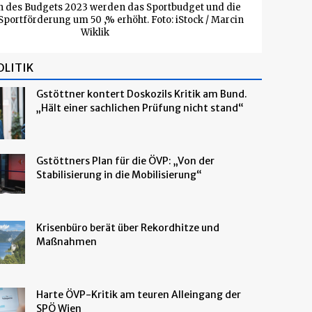
 des Budgets 2023 werden das Sportbudget und die
portförderung um 50 ‚% erhöht. Foto: iStock / Marcin
Wiklik
OLITIK
Gstöttner kontert Doskozils Kritik am Bund.
„Hält einer sachlichen Prüfung nicht stand“
Gstöttners Plan für die ÖVP: „Von der
Stabilisierung in die Mobilisierung“
Krisenbüro berät über Rekordhitze und
Maßnahmen
Harte ÖVP-Kritik am teuren Alleingang der
SPÖ Wien