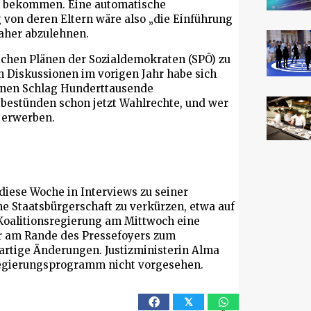
nd bekommen. Eine automatische
 von deren Eltern wäre also „die Einführung
daher abzulehnen.
ichen Plänen der Sozialdemokraten (SPÖ) zu
n Diskussionen im vorigen Jahr habe sich
einen Schlag Hunderttausende
 bestünden schon jetzt Wahlrechte, und wer
t erwerben.
diese Woche in Interviews zu seiner
ne Staatsbürgerschaft zu verkürzen, etwa auf
e Koalitionsregierung am Mittwoch eine
r am Rande des Pressefoyers zum
rartige Änderungen. Justizministerin Alma
Regierungsprogramm nicht vorgesehen.
𝕏