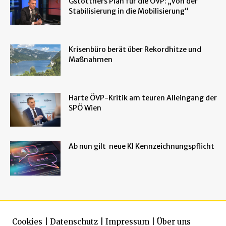
Gstöttners Plan für die ÖVP: „Von der
Stabilisierung in die Mobilisierung“
Krisenbüro berät über Rekordhitze und
Maßnahmen
Harte ÖVP-Kritik am teuren Alleingang der
SPÖ Wien
Ab nun gilt neue KI Kennzeichnungspflicht
Cookies
|
Datenschutz
|
Impressum
|
Über uns