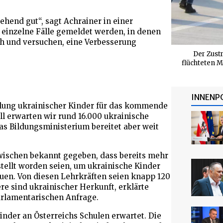
hend gut“, sagt Achrainer in einer
einzelne Fälle gemeldet werden, in denen
ach und versuchen, eine Verbesserung
Der Zust
flüchteten M
INNENP
chulung ukrainischer Kinder für das kommende
ll erwarten wir rund 16.000 ukrainische
as Bildungsministerium bereitet aber weit
wischen bekannt gegeben, dass bereits mehr
stellt worden seien, um ukrainische Kinder
euen. Von diesen Lehrkräften seien knapp 120
e sind ukrainischer Herkunft, erklärte
arlamentarischen Anfrage.
inder an Österreichs Schulen erwartet. Die