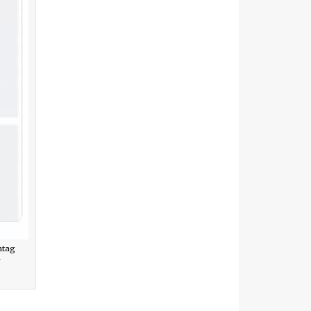
ntag
r