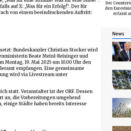
, „Was für eine Stimme! Was für eine Show!“.
Der Countert
ls auf X: „Was für ein Erfolg!“. Der für
den Eurovisio
rach von einem beeindruckenden Auftritt:
erfasst a
News
etzt: Bundeskanzler Christian Stocker wird
nministerin Beate Meinl-Reisinger und
m Montag, 19. Mai 2025 um 10.00 Uhr den
nzleramt empfangen. Eine gemeinsame
nung wird via Livestream unter
ich statt. Veranstalter ist der ORF. Dessen
rt an, die Vorbereitungen umgehend
 einige Städte haben bereits Interesse