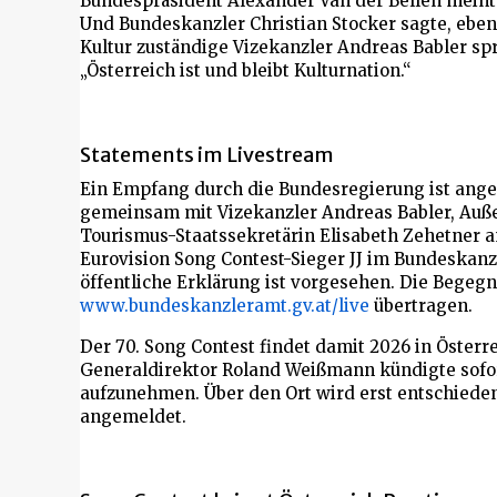
Bundespräsident Alexander Van der Bellen meinte
Und Bundeskanzler Christian Stocker sagte, ebenfal
Kultur zuständige Vizekanzler Andreas Babler sp
„Österreich ist und bleibt Kulturnation.“
Statements im Livestream
Ein Empfang durch die Bundesregierung ist anges
gemeinsam mit Vizekanzler Andreas Babler, Auße
Tourismus-Staatssekretärin Elisabeth Zehetner a
Eurovision Song Contest-Sieger JJ im Bundeska
öffentliche Erklärung ist vorgesehen. Die Begeg
www.bundeskanzleramt.gv.at/live
übertragen.
Der 70. Song Contest findet damit 2026 in Österre
Generaldirektor Roland Weißmann kündigte sofo
aufzunehmen. Über den Ort wird erst entschieden,
angemeldet.