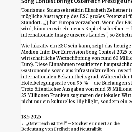
Song Contest bringt Österreich Prestige u
Tourismus-Staatssekretärin Elisabeth Zehetner te
mögliche Austragung des ESC großes Potenzial f
Standort. „
JJ
hat Europa verzaubert. Wenn der ESC
wird, könnten wir ein neues Kapitel schreiben – 
internationale Image unseres Landes“, so Zehetn
Wie lukrativ ein ESC sein kann, zeigt das heurige 
Medien-Info: Der Eurovision Song Contest 2025 b
wirtschaftliche Wertschöpfung von rund 60 Milli
Euro). Diese Einnahmen resultierten hauptsächlic
Gastronomie sowie aus infrastrukturellen Invest
internationalen Bekanntheitsgrad. Während der 
Hotelbelegungsrate von 95 % – die Buchungen st
Trotz öffentlicher Ausgaben von rund 35 Millione
25 Millionen Franken zugunsten der lokalen Wirts
nicht nur ein kulturelles Highlight, sondern ein 
18.5.2025
Beitragsnavigation
← „Österreich ist frei!“ – Stocker erinnert an die
Bedeutung von Freiheit und Neutralität