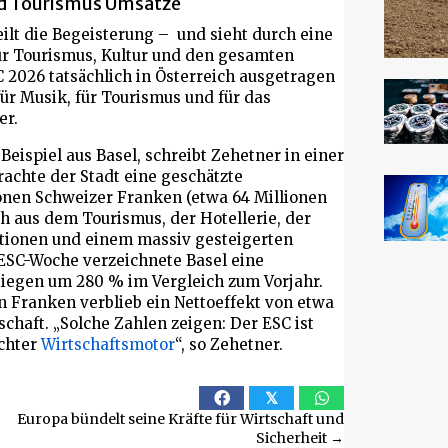
nd Tourismus Umsätze
ilt die Begeisterung – und sieht durch eine
ür Tourismus, Kultur und den gesamten
 2026 tatsächlich in Österreich ausgetragen
für Musik, für Tourismus und für das
er.
Beispiel aus Basel, schreibt Zehetner in einer
rachte der Stadt eine geschätzte
onen Schweizer Franken (etwa 64 Millionen
h aus dem Tourismus, der Hotellerie, der
itionen und einem massiv gesteigerten
ESC-Woche verzeichnete Basel eine
iegen um 280 % im Vergleich zum Vorjahr.
n Franken verblieb ein Nettoeffekt von etwa
chaft. „Solche Zahlen zeigen: Der ESC ist
echter
Wirtschaftsmotor
“, so Zehetner.
𝕏
Europa bündelt seine Kräfte für Wirtschaft und
Sicherheit →