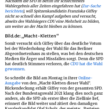
Nachdem die SPD in Berlin ihr schlechtestes
Wahlergebnis aller Zeiten eingefahren hat (
Zur-Sache
berichtete
), will Spitzenkandidatin Franziska Giffey
nicht so schnell den Kampf aufgeben und versucht,
abseits des Wahlsiegers CDU eine Mehrheit zu bilden,
um weiter an der Macht bleiben zu können.
Bild.de: „Macht-Kletten“
Somit versucht sich Giffey über das deutliche Votum
bei der Wiederholung der Wahl für das Berliner
Abgeordnetenhaus zu stellen, was bei den deutschen
Medien für Ärger und Missfallen sorgt. Denn die SPD
hat deutlich Stimmen verloren, die
CDU hat die Wahl
gewonnen
.
So schreibt die Bild am Montag in ihrer
Online-
Ausgabe
von den „Macht-Kletten dieser Wahl“.
Rückendeckung erhält Giffey von der gesamten SPD.
Nach der Bundestagswahl 2021 klang dies noch ganz
anders, als die SPD als erster über die Ziellinie lief,
erinnert die Bild weiter und zitiert den damaligen
Kanzlerkandidat Olaf Scholz, der meinte: „Parteien,