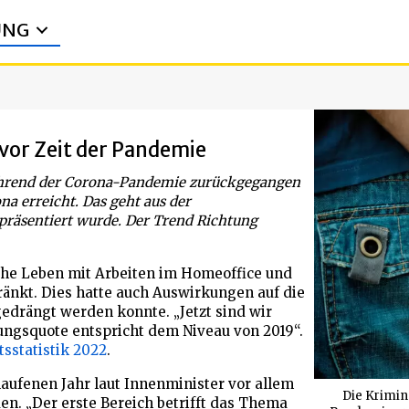
UNG
 vor Zeit der Pandemie
ährend der Corona-Pandemie zurückgegangen
na erreicht. Das geht aus der
 präsentiert wurde. Der Trend Richtung
he Leben mit Arbeiten im Homeoffice und
änkt. Dies hatte auch Auswirkungen auf die
kgedrängt werden konnte. „Jetzt sind wir
ngsquote entspricht dem Niveau von 2019“.
tsstatistik 2022
.
ufenen Jahr laut Innenminister vor allem
Die Krimina
en. „Der erste Bereich betrifft das Thema