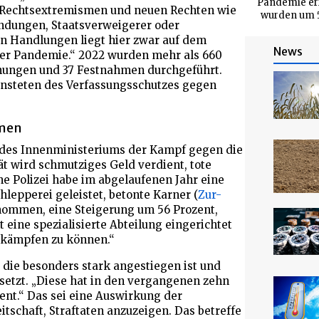
Pandemie err
e Rechtsextremismen und neuen Rechten wie
wurden um 56
bindungen, Staatsverweigerer oder
en Handlungen liegt hier zwar auf dem
News
r der Pandemie.“ 2022 wurden mehr als 660
hungen und 37 Festnahmen durchgeführt.
ensteten des Verfassungsschutzes gegen
mmen
 des Innenministeriums der Kampf gegen die
t wird schmutziges Geld verdient, tote
he Polizei habe im abgelaufenen Jahr eine
lepperei geleistet, betonte Karner (
Zur-
nommen, eine Steigerung um 56 Prozent,
ine spezialisierte Abteilung eingerichtet
ekämpfen zu können.“
, die besonders stark angestiegen ist und
setzt. „Diese hat in den vergangenen zehn
ent.“ Das sei eine Auswirkung der
tschaft, Straftaten anzuzeigen. Das betreffe