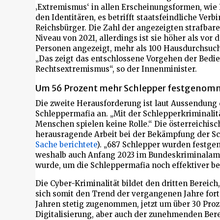
‚Extremismus‘ in allen Erscheinungsformen, wi
den Identitären, es betrifft staatsfeindliche Ver
Reichsbürger. Die Zahl der angezeigten strafbar
Niveau von 2021, allerdings ist sie höher als vo
Personen angezeigt, mehr als 100 Hausdurchsuc
„Das zeigt das entschlossene Vorgehen der Bedi
Rechtsextremismus“, so der Innenminister.
Um 56 Prozent mehr Schlepper festgeno
Die zweite Herausforderung ist laut Aussendung
Schleppermafia an. „Mit der Schlepperkriminalitä
Menschen spielen keine Rolle.“ Die österreichisc
herausragende Arbeit bei der Bekämpfung der Sch
Sache berichtete
). „687 Schlepper wurden festge
weshalb auch Anfang 2023 im Bundeskriminalamt e
wurde, um die Schleppermafia noch effektiver b
Die Cyber-Kriminalität bildet den dritten Bereich
sich somit den Trend der vergangenen Jahre fort
Jahren stetig zugenommen, jetzt um über 30 Proz
Digitalisierung, aber auch der zunehmenden Berei