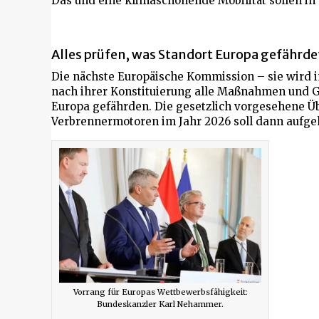
Das und eine klimaschonende Mobilität sollen in
Alles prüfen, was Standort Europa gefährde
Die nächste Europäische Kommission – sie wird i
nach ihrer Konstituierung alle Maßnahmen und Ge
Europa gefährden. Die gesetzlich vorgesehene Ü
Verbrennermotoren im Jahr 2026 soll dann aufg
Vorrang für Europas Wettbewerbsfähigkeit:
Bundeskanzler Karl Nehammer.