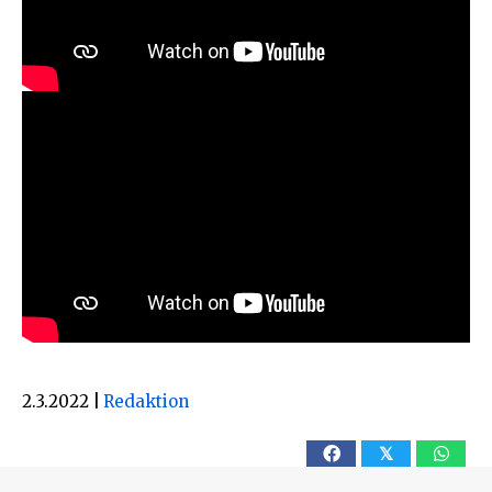
2.3.2022
|
Redaktion
𝕏