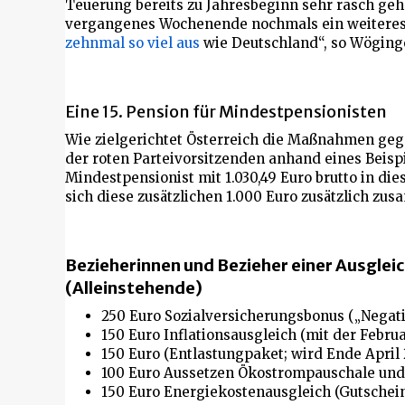
Teuerung bereits zu Jahresbeginn sehr rasch ge
vergangenes Wochenende nochmals ein weiteres P
zehnmal so viel aus
wie Deutschland“, so Wöging
Eine 15. Pension für Mindestpensionisten
Wie zielgerichtet Österreich die Maßnahmen geg
der roten Parteivorsitzenden anhand eines Beisp
Mindestpensionist mit 1.030,49 Euro brutto in di
sich diese zusätzlichen 1.000 Euro zusätzlich zu
Bezieherinnen und Bezieher einer Ausglei
(Alleinstehende)
250 Euro Sozialversicherungsbonus („Negat
150 Euro Inflationsausgleich (mit der Febru
150 Euro (Entlastungpaket; wird Ende April
100 Euro Aussetzen Ökostrompauschale und
150 Euro Energiekostenausgleich (Gutschei