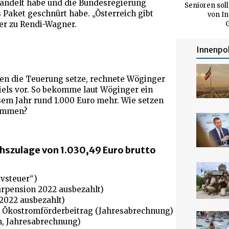
handelt habe und die Bundesregierung
Senioren soll
aket geschnürt habe. „Österreich gibt
von In
er zu Rendi-Wagner.
G
Innenpol
en die Teuerung setze, rechnete Wöginger
iels vor. So bekomme laut Wöginger ein
esem Jahr rund 1.000 Euro mehr. Wie setzen
sammen?
chszulage von 1.030,49 Euro brutto
ivsteuer“)
arpension 2022 ausbezahlt)
 2022 ausbezahlt)
 Ökostromförderbeitrag (Jahresabrechnung)
n, Jahresabrechnung)