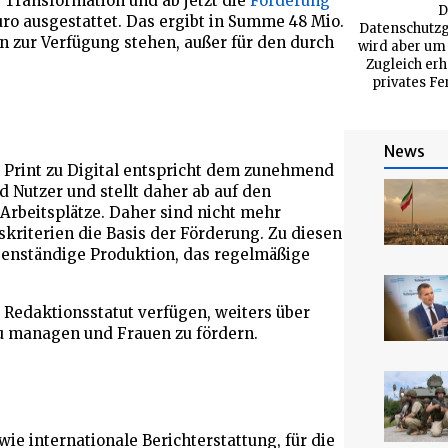
 Transformation und ab jetzt die
Förderung
D
Euro ausgestattet. Das ergibt in Summe 48 Mio.
Datenschutzg
 zur Verfügung stehen, außer für den durch
wird aber um 
Zugleich erh
privates Fe
News
 Print zu Digital entspricht dem zunehmend
Nutzer und stellt daher ab auf den
 Arbeitsplätze. Daher sind nicht mehr
kriterien die Basis der Förderung. Zu diesen
eigenständige Produktion, das regelmäßige
edaktionsstatut verfügen, weiters über
zu managen und Frauen zu fördern.
ie internationale Berichterstattung, für die