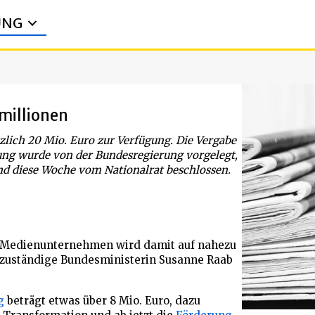
UNG
millionen
tzlich 20 Mio. Euro zur Verfügung. Die Vergabe
rung wurde von der Bundesregierung vorgelegt,
 diese Woche vom Nationalrat beschlossen.
n Medienunternehmen wird damit auf nahezu
n zuständige Bundesministerin Susanne Raab
g
beträgt etwas über 8 Mio. Euro, dazu