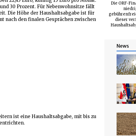
en 22,45 Euro, künftig 15 Euro pro Monat.
Die ORF-Fin
und 30 Prozent. Für Nebenwohnsitze fällt
niedri
eit. Die Höhe der Haushaltsabgabe ist für
gebührenfrei
amt nach den finalen Gesprächen zwischen
dieser ver
Haushaltsabg
News
itern ist eine Haushaltsabgabe, mit bis zu
entrichten.