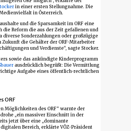
nstigeren ORF möglich“, erklärte der
Stocker
in einer ersten Stellungnahme. Die
edienvielfalt in Österreich.
Haushalte und die Sparsamkeit im ORF eine
h die Reform die aus der Zeit gefallenen und
twa diverse Sonderzahlungen oder großzügige
Zukunft die Gehälter der ORF-Mitarbeiter
häftigungen und Verdienste“, sagte Stocker.
sters sowie das ankündigte Kinderprogramm
ßbauer
ausdrücklich begrüßt: Die Vermittlung
ichtige Aufgabe eines öffentlich-rechtlichen
es ORF
en Möglichkeiten des ORF“ warnte der
drohe „ein massiver Einschnitt in der
its jetzt über eine „dominante
digitalen Bereich, erklärte VÖZ-Präsident