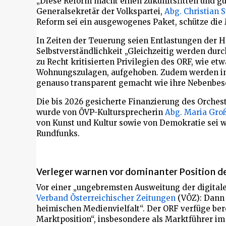
„Diese Reform macht einen zukunftsfitten und gü
Generalsekretär der Volkspartei,
Abg. Christian 
Reform sei ein ausgewogenes Paket, schütze die M
In Zeiten der Teuerung seien Entlastungen der 
Selbstverständlichkeit „Gleichzeitig werden durc
zu Recht kritisierten Privilegien des ORF, wie e
Wohnungszulagen, aufgehoben. Zudem werden in 
genauso transparent gemacht wie ihre Nebenbesc
Die bis 2026 gesicherte Finanzierung des Orche
wurde von ÖVP-Kultursprecherin
Abg. Maria Gro
von Kunst und Kultur sowie von Demokratie sei w
Rundfunks.
Verleger warnen vor dominanter Position d
Vor einer „ungebremsten Ausweitung der digital
Verband Österreichischer Zeitungen
(VÖZ): Dann 
heimischen Medienvielfalt“. Der ORF verfüge bere
Marktposition“, insbesondere als Marktführer im 