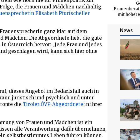
 Geld wie noch nie für Frauenpolitik zur
G
n Folge, die Frauen und Mädchen nachhaltig
Frauenberat
ensprecherin Elisabeth Pfurtscheller
mit höhere 
News
 Frauensprecherin ganz klar auf dem
nd Mädchen. Die Abgeordnete hebt die gute
in Österreich hervor: „Jede Frau und jedes
nd geschlagen wird, kann sich hier ohne
ruf, dieses Angebot im Bedarfsfall auch in
kann juristisch und psychisch und unter
etonte die
Tiroler ÖVP-Abgeordnete
in ihrer
immung von Frauen und Mädchen ist ein
müssen alle Verantwortung dafür übernehmen,
ein selbstbestimmtes Leben führen können.