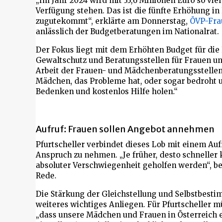
„Im Jahr 2024 wird mit 33,6 Millionen Euro so viel
Verfügung stehen. Das ist die fünfte Erhöhung i
zugutekommt“, erklärte am Donnerstag,
ÖVP-Frau
anlässlich der Budgetberatungen im Nationalrat.
Der Fokus liegt mit dem Erhöhten Budget für die
Gewaltschutz und Beratungsstellen für Frauen u
Arbeit der Frauen- und Mädchenberatungsstellen 
Mädchen, das Probleme hat, oder sogar bedroht u
Bedenken und kostenlos Hilfe holen.“
Aufruf: Frauen sollen Angebot annehmen
Pfurtscheller verbindet dieses Lob mit einem Auf
Anspruch zu nehmen. „Je früher, desto schneller 
absoluter Verschwiegenheit geholfen werden“, b
Rede.
Die Stärkung der Gleichstellung und Selbstbest
weiteres wichtiges Anliegen. Für Pfurtscheller 
„dass unsere Mädchen und Frauen in Österreich 