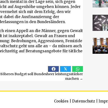
m auch mental in der Lage sein, sich gegen
nicht auf Augenhöhe umgehen können. Jeder
r vermehrt sich mit dem Erfolg, den wir
t dabei die Ausfinanzierung der
derlassungen in den Bundesländern.
uch einen Appell an die Männer, gegen Gewalt
t ist inakzeptabel. Gewalt an Frauen und
rdnung: Bedrohungen, Aggressionen, Femizide
ltschutz geht uns alle an – da müssen auch
leichzeitig auf Beratungsangebote für tätliche
𝕏
Höheres Budget soll Bundesheer leistungsstärker
machen →
Cookies
|
Datenschutz
|
Impr