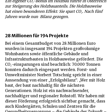
Ein eigener CO₂-Bonus im Holzbau führte in Österreich
zur Steigerung des Holzbauanteils. Die Holzbauweise
hat einen besonderen Effekt: Sie spart CO₂. Nach fünf
Jahren wurde nun Bilanz gezogen.
28 Millionen für 194 Projekte
Bei einem Gesamtbudget von 28 Millionen Euro
wurden in insgesamt 194 Projekten großvolumige
Wohnbauten sowie öffentliche Gebäude und
Infrastrukturbauten in Holzbauweise gefördert. Die
CO₂-einsparungen sind beachtlich: 70.000 Tonnen
konnten dadurch eingespart werden. Forst- und
Umweltminister Norbert Totschnig spricht in einer
Aussendung von einer „Erfolgsbilanz“. „Wer mit Holz
baut, der baut nachhaltig für die nächsten
Generationen. Holz ist ein nachwachsender,
nachhaltiger und regionaler Rohstoff. Wir haben mit
dieser Förderung erfolgreich sichtbar gemacht, dass
auch Kindergärten, Schulen und Zentren für die
Gesundheitsversorgung – die Gebäude der Zukunft –