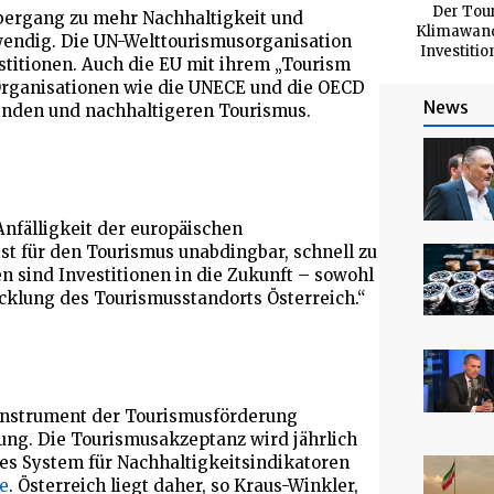
Der Tour
Übergang zu mehr Nachhaltigkeit und
Klimawande
wendig. Die UN-Welttourismusorganisation
Investitio
titionen. Auch die EU mit ihrem „Tourism
Organisationen wie die UNECE und die OECD
News
enden und nachhaltigeren Tourismus.
Anfälligkeit der europäischen
st für den Tourismus unabdingbar, schnell zu
 sind Investitionen in die Zukunft – sowohl
wicklung des Tourismusstandorts Österreich.“
Instrument der Tourismusförderung
rung. Die Tourismusakzeptanz wird jährlich
s System für Nachhaltigkeitsindikatoren
e
. Österreich liegt daher, so Kraus-Winkler,