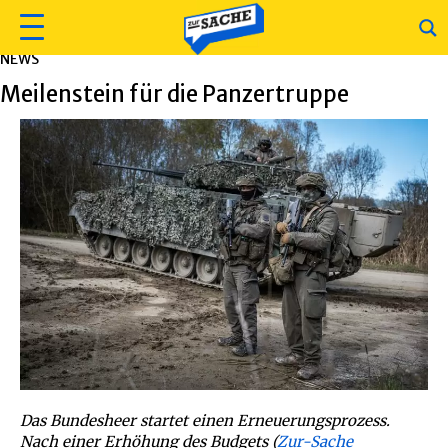
NEWS
Meilenstein für die Panzertruppe
Das Bundesheer startet einen Erneuerungsprozess.
Nach einer Erhöhung des Budgets (
Zur-Sache