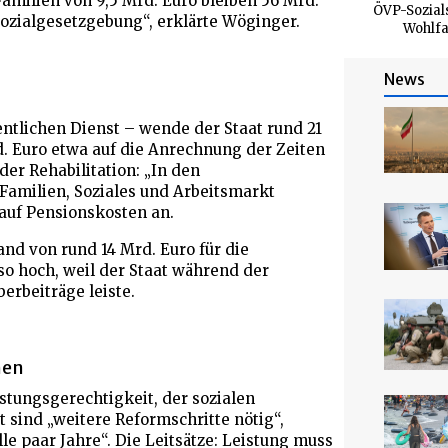
Familien von 9,5 Mrd. Euro bleiben 56 Mrd.
ÖVP-Sozials
 Sozialgesetzgebung“, erklärte Wöginger.
Wohlfa
News
entlichen Dienst – wende der Staat rund 21
d. Euro etwa auf die Anrechnung der Zeiten
der Rehabilitation: „In den
Familien, Soziales und Arbeitsmarkt
 auf Pensionskosten an.
nd von rund 14 Mrd. Euro für die
o hoch, weil der Staat während der
erbeiträge leiste.
men
stungsgerechtigkeit, der sozialen
 sind „weitere Reformschritte nötig“,
le paar Jahre“. Die Leitsätze: Leistung muss