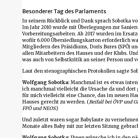
Besonderer Tag des Parlaments
In seinem Rückblick und Dank sprach Sobotka v
Im Jahr 2010 wurde mit Überlegungen zur Sanieru
Vorbereitungsarbeiten. Ab 2017 wurden im Ersatzq
wofür 6.000 Übersiedlungskarton erforderlich w
Mitgliedern des Präsidiums, Doris Bures (SPÖ) u
allen Mitarbeitern des Hauses und der Klubs. Un
was auch von Selbstkritik an seiner Person und v
Laut den stenographischen Protokollen sagte S
Wolfgang Sobotka:
Manchmal ist es etwas inten
ich manchmal vielleicht die Ursache da und dort 
für mich vielleicht eine Chance, das im neuen H
Hauses gerecht zu werden. (
Beifall bei ÖVP und G
FPÖ und NEOS
.)
Und zuletzt waren sogar Babylaute zu vernehmen,
Monate altes Baby mit zur letzten Sitzung gebrach
Wolfgang Sobotka:
Ihnen wünsche ich in den näc