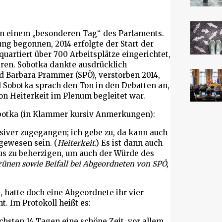
on einem „besonderen Tag“ des Parlaments.
ng begonnen, 2014 erfolgte der Start der
uartiert über 700 Arbeitsplätze eingerichtet,
aren. Sobotka dankte ausdrücklich
nd Barbara Prammer (SPÖ), verstorben 2014,
d Sobotka sprach den Ton in den Debatten an,
on Heiterkeit im Plenum begleitet war.
obotka (in Klammer kursiv Anmerkungen):
siver zugegangen; ich gebe zu, da kann auch
gewesen sein. (
Heiterkeit
.) Es ist dann auch
aus zu beherzigen, um auch der Würde des
rünen sowie Beifall bei Abgeordneten von SPÖ,
 hatte doch eine Abgeordnete ihr vier
t. Im Protokoll heißt es:
hsten 14 Tagen eine schöne Zeit, vor allem