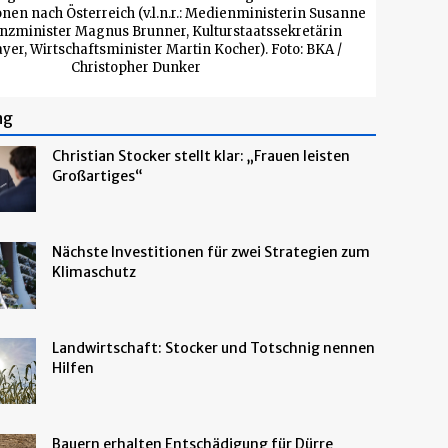
nen nach Österreich (v.l.n.r.: Medienministerin Susanne
nzminister Magnus Brunner, Kulturstaatssekretärin
er, Wirtschaftsminister Martin Kocher). Foto: BKA /
Christopher Dunker
ng
Christian Stocker stellt klar: „Frauen leisten
Großartiges“
Nächste Investitionen für zwei Strategien zum
Klimaschutz
Landwirtschaft: Stocker und Totschnig nennen
Hilfen
Bauern erhalten Entschädigung für Dürre