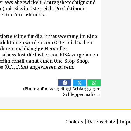
r aws abgewickelt. Antragsberechtigt sind
) mit Sitz in Österreich. Produktionen
her im Fernsehfonds.
zierte Filme für die Erstauswertung im Kino
produktionen werden vom Österreichischen
d deren unabhängige Hersteller
Zuschuss löst die bisher von FISA vergebenen
ofilm erhält damit einen One-Stop-Shop,
s (ÖFI, FISA) angewiesen zu sein.
𝕏
(Finanz-)Polizei gelingt Schlag gegen
Schleppermafia →
Cookies
|
Datenschutz
|
Impr