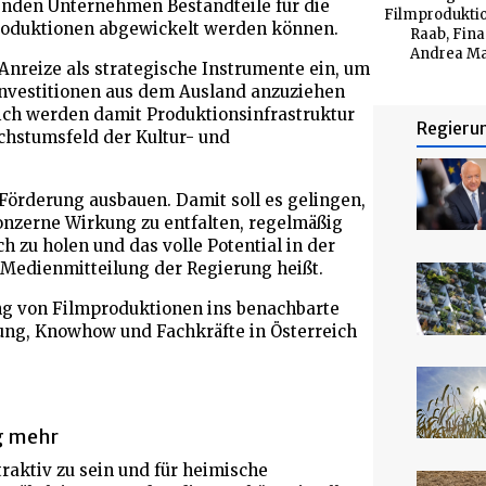
renden Unternehmen Bestandteile für die
Filmproduktio
Produktionen abgewickelt werden können.
Raab, Fina
Andrea May
Anreize als strategische Instrumente ein, um
Investitionen aus dem Ausland anzuziehen
leich werden damit Produktionsinfrastruktur
Regieru
chstumsfeld der Kultur- und
 Förderung ausbauen. Damit soll es gelingen,
onzerne Wirkung zu entfalten, regelmäßig
h zu holen und das volle Potential in der
 Medienmitteilung der Regierung heißt.
g von Filmproduktionen ins benachbarte
ung, Knowhow und Fachkräfte in Österreich
g mehr
raktiv zu sein und für heimische