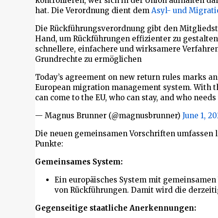
kontrollieren, wer sich in der Union aufhalten da
hat. Die Verordnung dient dem
Asyl- und Migrat
Die Rückführungsverordnung gibt den Mitgliedst
Hand, um Rückführungen effizienter zu gestalte
schnellere, einfachere und wirksamere Verfahre
Grundrechte zu ermöglichen
Today’s agreement on new return rules marks an 
European migration management system. With th
can come to the EU, who can stay, and who needs 
— Magnus Brunner (@magnusbrunner)
June 1, 2
Die neuen gemeinsamen Vorschriften umfassen 
Punkte:
Gemeinsames System:
Ein europäisches System mit gemeinsamen 
von Rückführungen. Damit wird die derzeiti
Gegenseitige staatliche Anerkennungen: