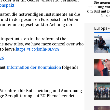
rf oder wer ihr Gebiet wieder zu verlassen
Die neuen
ionspakt
.
Steuerung vo
(im Bild mit
aaten die notwendigen Instrumente an die
Ratsb
n und in der gesamten Europäischen Union
n unter uneingeschränkter Achtung der
Europa- 
important step in the reform of the
e new rules, we have more control over who
to leave.
https://t.co/jsnhN8L9vA
026
laut
Information der Kommission
folgende
Verfahren für Entscheidung und Anordnung
ge Zersplitterung auf EU-Ebene beendet.