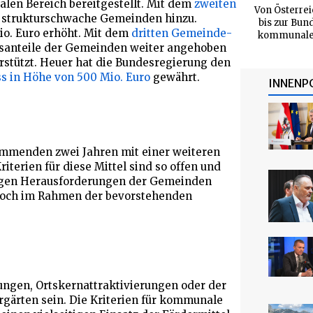
len Bereich bereitgestellt. Mit dem
zweiten
Von Österrei
r strukturschwache Gemeinden hinzu.
bis zur Bun
io. Euro erhöht. Mit dem
dritten Gemeinde-
kommunalen 
gsanteile der Gemeinden weiter angehoben
rstützt. Heuer hat die Bundesregierung den
ss in Höhe von 500 Mio. Euro
gewährt.
INNENP
mmenden zwei Jahren mit einer weiteren
riterien für diese Mittel sind so offen und
ltigen Herausforderungen der Gemeinden
 noch im Rahmen der bevorstehenden
.
ngen, Ortskernattraktivierungen oder der
gärten sein. Die Kriterien für kommunale