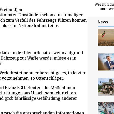
Wer nun dur
unterweg
Freiland) an
estimmten Umständen schon ein einmaliger
ch zum Verfall des Fahrzeugs führen können,
News
luss im Nationalrat mitteilte.
lärte in der Plenardebatte, wenn aufgrund
Fahrzeug zur Waffe werde, müsse es in
n.
erkehrsteilnehmer berechtige es, in letzter
t vorzunehmen, so Ottenschläger.
nd Franz Eßl betonten, die Maßnahmen
hreitungen aus Unachtsamkeit richten.
nd grob fahrlässige Gefährdung anderer
den rasch die entsprechenden Informationen