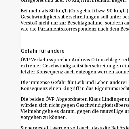
Ortsgebiet und über 70 km/h im Freiland liegen.
Bei mehr als 80 km/h (Ortsgebiet) bzw. 90 km/h (
Geschwindigkeitsüberschreitungen soll unter b
Verstoß nicht nur zur Beschlagnahme, sondern au
wie die Parlamentskorrespondenz nach dem Besch
Gefahr für andere
ÖVP-Verkehrssprecher Andreas Ottenschläger erk
extremer Geschwindigkeitsüberschreitungen ein 
letzter Konsequenz auch entzogen werden könne
Die immense Gefahr für Leib und Leben anderer V
Konsequenz einen Eingriff in das Eigentumsrech
Die beiden ÖVP-Abgeordneten Klaus Lindinger u
würden sich nicht gegen Geschwindigkeitsübersc
Vielmehr gehe es darum, gegen die mutwillige u
vorgehen zu können.
Sichergestellt werden soll auch, dass die Behör